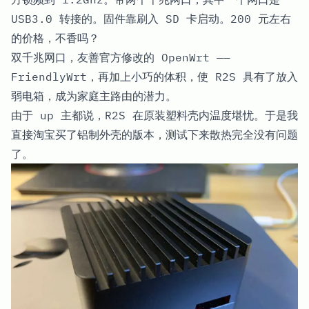
USB3.0 转接的。固件靠
刷入 SD 卡
启动。200 元左右
的价格，不香吗？
双千兆网口，友善官方修改的 OpenWrt ——
FriendlyWrt，再加上小巧的体积，使 R2S 具有了放入
弱电箱，成为家庭主路由的潜力。
由于 up 主都说，R2S 在原装塑料壳内温度堪忧。于是我
直接淘宝买了铝制外壳的版本，测试下来散热完全没有问题
了。