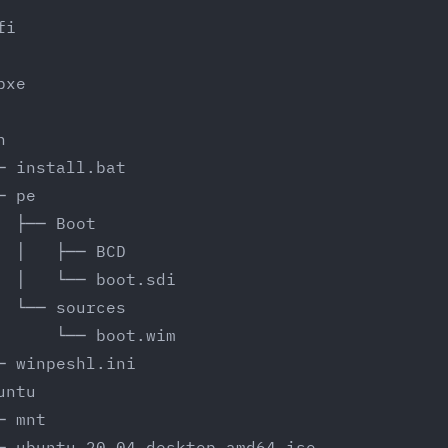
fi
pxe
n
─ install.bat
─ pe
  ├── Boot
  │   ├── BCD
  │   └── boot.sdi
  └── sources
      └── boot.wim
─ winpeshl.ini
untu
─ mnt
─ ubuntu-20.04-desktop-amd64.iso