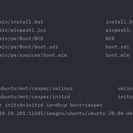
win/install.bat                     install.b
win/winpeshl.ini                    winpeshl.
win/pe/Boot/BCD                     BCD
win/pe/Boot/boot.sdi                boot.sdi
win/pe/sources/boot.wim             boot.wim
ubuntu/mnt/casper/vmlinuz               vmlin
ubuntu/mnt/casper/initrd                initr
z initrd=initrd ip=dhcp boot=casper 
10.10.201:12345/images/ubuntu/ubuntu-20.04-de