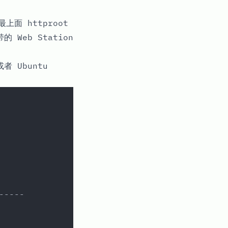
面 httproot
 Web Station
者 Ubuntu
-----