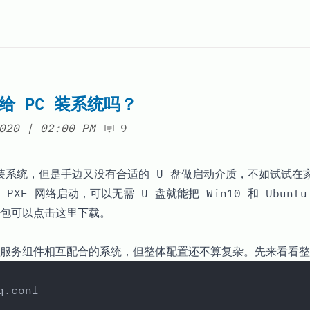
 给 PC 装系统吗？
at
020
|
02:00 PM
9
要装系统，但是手边又没有合适的 U 盘做启动介质，不如试试在
XE 网络启动，可以无需 U 盘就能把 Win10 和 Ubuntu
包可以
点击这里
下载。
服务组件相互配合的系统，但整体配置还不算复杂。先来看看整
q.conf