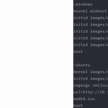
:windows
kernel wimboot
initrd images/
initrd images/
initrd images/
initrd images/
initrd images/
boot
:ubuntu
kernel images/
initrd images/
imgargs vmlinu
url=http://10.
amd64.iso
boot