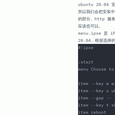
ubuntu 20.
所以我们会把安装中用
的部分。http 服务
应该也可以。
menu.ipxe
是 iP
20.04，根据选
#!ipxe
:start
menu Choose to
item --key w w
item --key u u
item --gap -- 
item --key t s
item reboot   