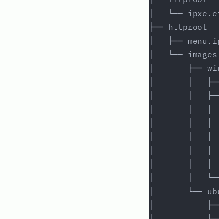
│   └── ipxe.e
├── httproot
│   ├── menu.i
│   └── images
│       ├── wi
│       │   ├─
│       │   ├─
│       │   │ 
│       │   │ 
│       │   │ 
│       │   │ 
│       │   │ 
│       │   └─
│       └── ub
│           ├─
│           └─