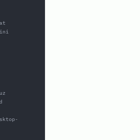
at
ini
uz
d
sktop-