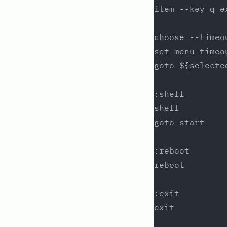
item --key q e
choose --timeo
set menu-timeo
goto ${selecte
:shell
shell
goto start
:reboot
reboot
:exit
exit