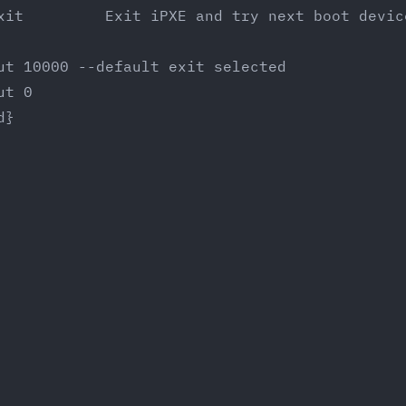
xit         Exit iPXE and try next boot devic
ut 10000 --default exit selected
ut 0
d}