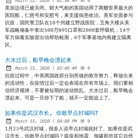
at
March 22, 2020
|
01:50 AM
0
Posted on:
美加边境已被关闭。财大气粗的美国动用了两艘世界最大的
医院船，仁慈号和安慰号，来支援病患收治。美军全面参与
抗疫，国民警卫队在18个州建立野战医院，五角大楼从美
军战略储备中拿出500万N95口罩和2000套呼吸机，14个
军方病毒实验室出动帮助检测，4个军事基地内将建立隔离
区。
大水过后，船早晚会漂起来
at
March 21, 2020
|
02:00 AM
0
Posted on:
抗疫过程中，中美两国政府分别所做的救市努力，释放出来
的流动性，在疫情过后一定会表现在所有市场上。我们要相
信经济规律，不要被短期的波动扰乱。大水过后，船早晚会
漂起来。可是一旦你下了船，就不一定能追上了。
如果你是武汉市长, 你敢早点封城吗?
at
March 15, 2020
|
04:00 PM
0
Posted on:
1月23号武汉封城，很多人说早点封城就好了。如果你是武
汉市长，你敢早点封城吗？瘟疫和地震、海啸那些其它自然