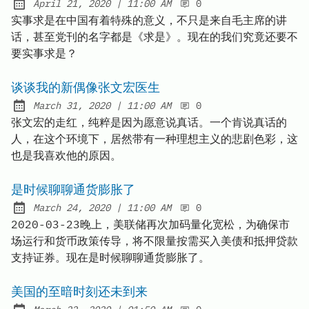
at
April 21, 2020
|
11:00 AM
0
Posted on:
实事求是在中国有着特殊的意义，不只是来自毛主席的讲
话，甚至党刊的名字都是《求是》。现在的我们究竟还要不
要实事求是？
谈谈我的新偶像张文宏医生
at
March 31, 2020
|
11:00 AM
0
Posted on:
张文宏的走红，纯粹是因为愿意说真话。一个肯说真话的
人，在这个环境下，居然带有一种理想主义的悲剧色彩，这
也是我喜欢他的原因。
是时候聊聊通货膨胀了
at
March 24, 2020
|
11:00 AM
0
Posted on:
2020-03-23晚上，美联储再次加码量化宽松，为确保市
场运行和货币政策传导，将不限量按需买入美债和抵押贷款
支持证券。现在是时候聊聊通货膨胀了。
美国的至暗时刻还未到来